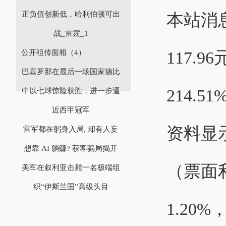
正负值创新低，哈利伯顿可出
本站消息
战_雷霆_1
117.
公开祖传面相（4）
巴塞罗那在最后一场国家德比
214.51
中以七球惊险获胜，进一步逼
近西甲冠军
资料显
雷军都在躬身入局, 却有人妄
想靠 AI 躺赚? 获客骗局揭开
（票面利
美军在叙利亚击毙一名极端组
织“伊斯兰国”高级头目
1.20